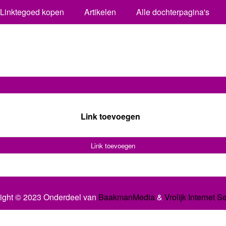
Linktegoed kopen
Artikelen
Alle dochterpagina's
Link toevoegen
Link toevoegen
ight © 2023 Onderdeel van
BaakmanMedia
&
Vrolijk Internet S