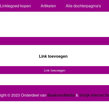
Linktegoed kopen
Artikelen
Alle dochterpagina's
Link toevoegen
Link toevoegen
ight © 2023 Onderdeel van
BaakmanMedia
&
Vrolijk Internet S